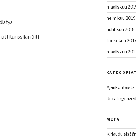
maaliskuu 201
helmikuu 2019
distys
huhtikuu 2018
ttitanssijan äiti
toukokuu 201
maaliskuu 201
KATEGORIA
Ajankohtaista
Uncategorize
META
Kirjaudu sisää