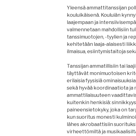
Yleensä ammattitanssijan polk
kouluikäisenä. Kouluiän kynn
laajempaan ja intensiivisempä
valmennetaan mahdollisiin tule
tanssimuotojen, -tyylien ja rep
kehitetään laaja-alaisesti lii
ilmaisua, esiintymistaitoja sekä
Tanssijan ammatillisiin tai laaj
täyttävät monimuotoisen krite
erilaisia fyysisiä ominaisuuksi
sekä hyvää koordinaatiota ja 
ammattilaisuuteen vaadittavi
kuitenkin henkisiä: sinnikkyy
paineensietokyky, joka on tarp
kun suoritus monesti kulminoi
lähes akrobaattisiin suorituksi
virheettömiltä ja musikaalisil