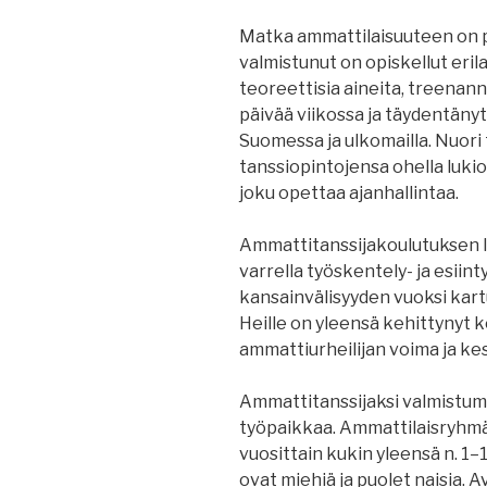
Matka ammattilaisuuteen on pi
valmistunut on opiskellut erila
teoreettisia aineita, treenan
päivää viikossa ja täydentänyt
Suomessa ja ulkomailla. Nuori 
tanssiopintojensa ohella lukiota
joku opettaa ajanhallintaa.
Ammattitanssijakoulutuksen 
varrella työskentely- ja esiint
kansainvälisyyden vuoksi kart
Heille on yleensä kehittynyt 
ammattiurheilijan voima ja ke
Ammattitanssijaksi valmistum
työpaikkaa. Ammattilaisryhmä
vuosittain kukin yleensä n. 1–1
ovat miehiä ja puolet naisia. 