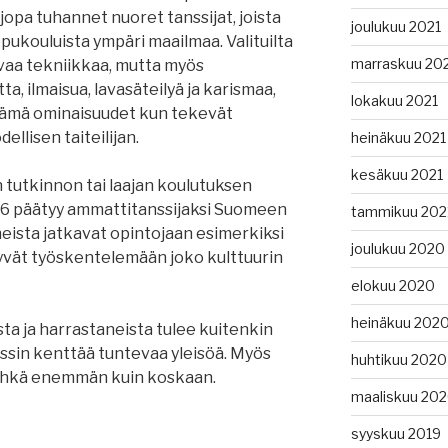
opa tuhannet nuoret tanssijat, joista
joulukuu 2021
ukouluista ympäri maailmaa. Valituilta
marraskuu 20
hvaa tekniikkaa, mutta myös
a, ilmaisua, lavasäteilyä ja karismaa,
lokakuu 2021
 Nämä ominaisuudet kun tekevät
ellisen taiteilijan.
heinäkuu 2021
kesäkuu 2021
 tutkinnon tai laajan koulutuksen
–6 päätyy ammattitanssijaksi Suomeen
tammikuu 202
neista jatkavat opintojaan esimerkiksi
joulukuu 2020
yvät työskentelemään joko kulttuurin
elokuu 2020
heinäkuu 202
ta ja harrastaneista tulee kuitenkin
anssin kenttää tuntevaa yleisöä. Myös
huhtikuu 2020
– ehkä enemmän kuin koskaan.
maaliskuu 20
syyskuu 2019