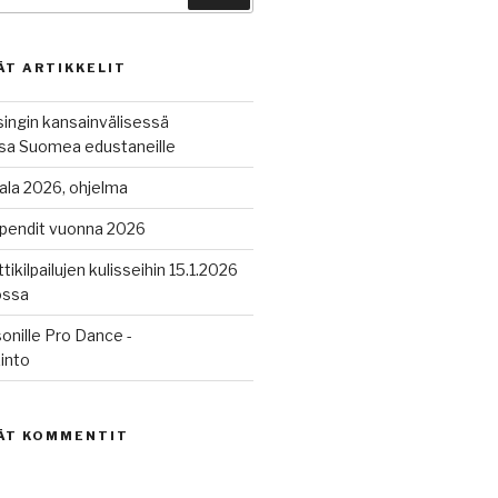
ÄT ARTIKKELIT
singin kansainvälisessä
ussa Suomea edustaneille
ala 2026, ohjelma
ipendit vuonna 2026
tikilpailujen kulisseihin 15.1.2026
ossa
onille Pro Dance -
into
ÄT KOMMENTIT