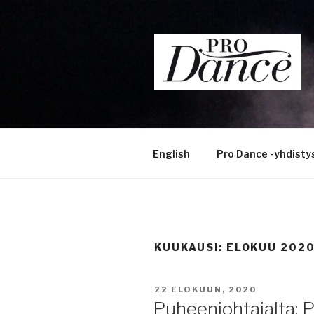
Siirry
sisältöön
English
Pro Dance -yhdisty
KUUKAUSI:
ELOKUU 202
JULKAISTU
22 ELOKUUN, 2020
Puheenjohtajalta: P