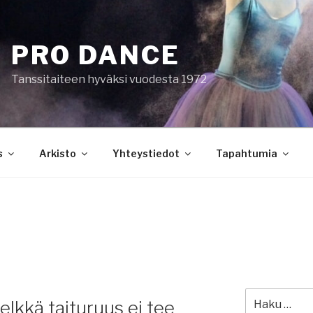
PRO DANCE
Tanssitaiteen hyväksi vuodesta 1972
s
Arkisto
Yhteystiedot
Tapahtumia
0
Etsi:
elkkä taituruus ei tee