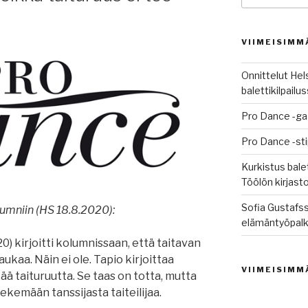
VIIMEISIMM
Onnittelut Hel
balettikilpail
Pro Dance -ga
Pro Dance -st
Kurkistus balet
Töölön kirjast
Sofia Gustafss
umniin (HS 18.8.2020):
elämäntyöpalk
0) kirjoitti kolumnissaan, että taitavan
aukaa. Näin ei ole. Tapio kirjoittaa
VIIMEISIMM
ää taituruutta. Se taas on totta, mutta
tekemään tanssijasta taiteilijaa.