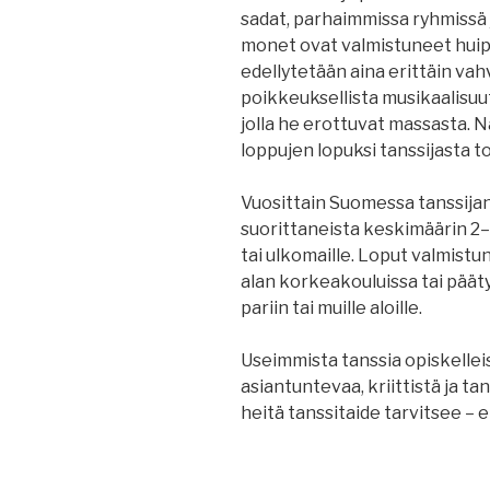
sadat, parhaimmissa ryhmissä j
monet ovat valmistuneet huipp
edellytetään aina erittäin va
poikkeuksellista musikaalisuutt
jolla he erottuvat massasta.
loppujen lopuksi tanssijasta tod
Vuosittain Suomessa tanssijan
suorittaneista keskimäärin 2
tai ulkomaille. Loput valmistu
alan korkeakouluissa tai päät
pariin tai muille aloille.
Useimmista tanssia opiskelleis
asiantuntevaa, kriittistä ja t
heitä tanssitaide tarvitsee 