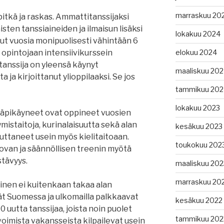
marraskuu 20
tkä ja raskas. Ammattitanssijaksi
isten tanssiaineiden ja ilmaisun lisäksi
lokakuu 2024
nut vuosia monipuolisesti vähintään 6
 opintojaan intensiivikurssein
elokuu 2024
tanssija on yleensä käynyt
maaliskuu 20
 ja kirjoittanut ylioppilaaksi. Se jos
tammikuu 202
lokakuu 2023
läpikäyneet ovat oppineet vuosien
ymistaitoja, kurinalaisuutta sekä alan
kesäkuu 2023
uttaneet usein myös kielitaitoaan.
toukokuu 202
kovan ja säännöllisen treenin myötä
stävyys.
maaliskuu 202
marraskuu 20
inen ei kuitenkaan takaa alan
t Suomessa ja ulkomailla palkkaavat
kesäkuu 2022
0 uutta tanssijaa, joista noin puolet
tammikuu 202
Avoimista vakansseista kilpailevat usein