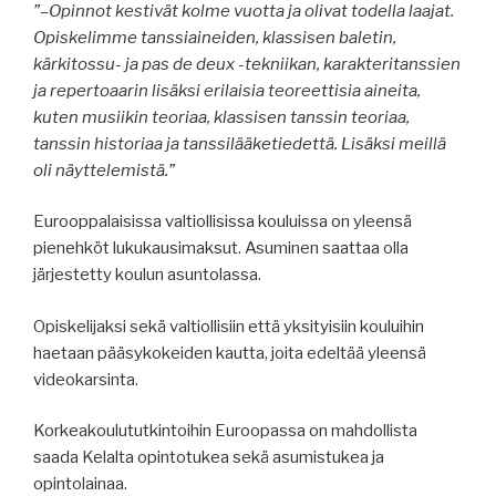
”–Opinnot kestivät kolme vuotta ja olivat todella laajat.
Opiskelimme tanssiaineiden, klassisen baletin,
kärkitossu- ja pas de deux -tekniikan, karakteritanssien
ja repertoaarin lisäksi erilaisia teoreettisia aineita,
kuten musiikin teoriaa, klassisen tanssin teoriaa,
tanssin historiaa ja tanssilääketiedettä. Lisäksi meillä
oli näyttelemistä.”
Eurooppalaisissa valtiollisissa kouluissa on yleensä
pienehköt lukukausimaksut. Asuminen saattaa olla
järjestetty koulun asuntolassa.
Opiskelijaksi sekä valtiollisiin että yksityisiin kouluihin
haetaan pääsykokeiden kautta, joita edeltää yleensä
videokarsinta.
Korkeakoulututkintoihin Euroopassa on mahdollista
saada Kelalta opintotukea sekä asumistukea ja
opintolainaa.