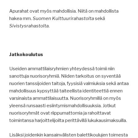
Apurahat ovat myös mahdollisia. Niitä on mahdollista
hakea mm.
Suomen Kulttuurirahastolta
sekä
Sivistysrahastolta
.
Jatkokoulutus
Useiden ammattilaisryhmien yhteydessä toimii niin
sanottuja nuorisoryhmiä. Niiden tarkoitus on syventää
nuorien tanssijoiden taitoja, fyysisiä valmiuksia sekä antaa
mahdollisuus kypsyttää taiteellista identiteettiä ennen
varsinaista ammattilaisuutta. Nuorisoryhmillä on myös
yleensä runsaasti esiintymismahdollisuuksia. Jotkut
nuorisoryhmät ovat riippumattomia ja rahoittavat
toimintansa harjoittelijoilta perittävillä lukukausimaksuilla.
Lisäksi joidenkin kansainvälisten balettikoulujen toimesta