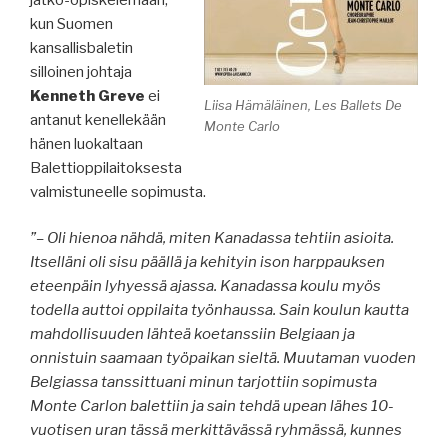
kun Suomen
kansallisbaletin
silloinen johtaja
Kenneth Greve
ei
Liisa Hämäläinen, Les Ballets De
antanut kenellekään
Monte Carlo
hänen luokaltaan
Balettioppilaitoksesta
valmistuneelle sopimusta.
”– Oli hienoa nähdä, miten Kanadassa tehtiin asioita.
Itselläni oli sisu päällä ja kehityin ison harppauksen
eteenpäin lyhyessä ajassa. Kanadassa koulu myös
todella auttoi oppilaita työnhaussa. Sain koulun kautta
mahdollisuuden lähteä koetanssiin Belgiaan ja
onnistuin saamaan työpaikan sieltä. Muutaman vuoden
Belgiassa tanssittuani minun tarjottiin sopimusta
Monte Carlon balettiin ja sain tehdä upean lähes 10-
vuotisen uran tässä merkittävässä ryhmässä, kunnes