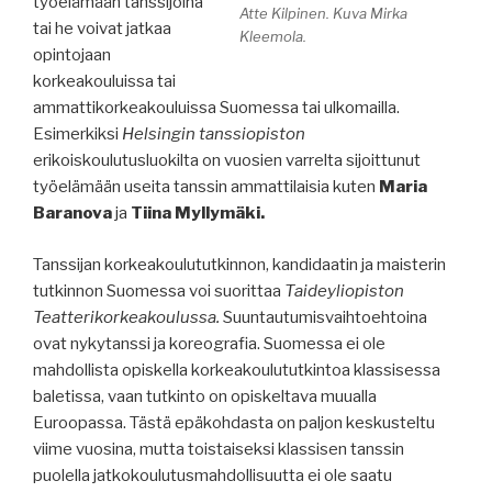
työelämään tanssijoina
Atte Kilpinen. Kuva Mirka
tai he voivat jatkaa
Kleemola.
opintojaan
korkeakouluissa tai
ammattikorkeakouluissa Suomessa tai ulkomailla.
Esimerkiksi
Helsingin tanssiopiston
erikoiskoulutusluokilta on vuosien varrelta sijoittunut
työelämään useita tanssin ammattilaisia kuten
Maria
Baranova
ja
Tiina Myllymäki.
Tanssijan korkeakoulututkinnon, kandidaatin ja maisterin
tutkinnon Suomessa voi suorittaa
Taideyliopiston
Teatterikorkeakoulussa.
Suuntautumisvaihtoehtoina
ovat nykytanssi ja koreografia. Suomessa ei ole
mahdollista opiskella korkeakoulututkintoa klassisessa
baletissa, vaan tutkinto on opiskeltava muualla
Euroopassa. Tästä epäkohdasta on paljon keskusteltu
viime vuosina, mutta toistaiseksi klassisen tanssin
puolella jatkokoulutusmahdollisuutta ei ole saatu