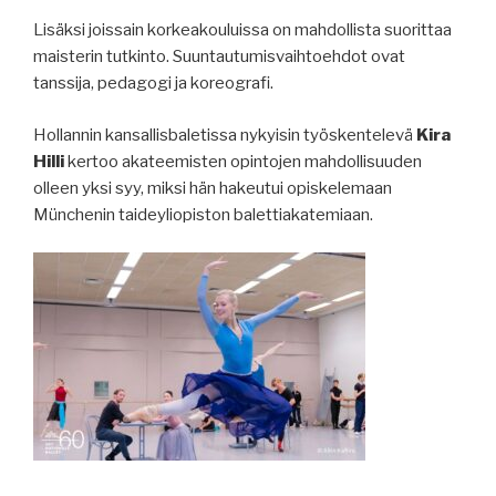
Lisäksi joissain korkeakouluissa on mahdollista suorittaa
maisterin tutkinto. Suuntautumisvaihtoehdot ovat
tanssija, pedagogi ja koreografi.
Hollannin kansallisbaletissa nykyisin työskentelevä
Kira
Hilli
kertoo akateemisten opintojen mahdollisuuden
olleen yksi syy, miksi hän hakeutui opiskelemaan
Münchenin taideyliopiston balettiakatemiaan.