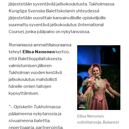
järjestetään syventävää jatkokoulutusta. Tukholmassa
Kungliga Svenska Balettskolanin
yhteydessä
järjestetään vuosittain kansainvälisille opiskelijoille
suunnattu syventävä jatkokoulutus (International
Course), jonka pääpaino on nykytanssissa.
Romaniassa ammattilaisuraansa
tehnyt
Eliisa Nenonen
kertoo,
että Balettioppilaitoksesta
valmistumisen jälkeen
Tukholman vuoden kestävä
jatkokoulutus mahdollisti
hänelle omien taitojen
kypsyttämisen.
”– Opiskelin Tukholmassa
pääaineena nykytanssia ja
Eliisa Nenonen,
sivuaineena balettia,
solistitanssija, Bukarest
repertoaaria, partnerointia.