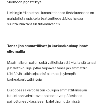
Suomeen järjestettyä.
Helsingin Yliopiston Humanistisessa tiedekunnassa on
mahdollista opiskella teatteritiedettä, jos haluaa
suuntautua tanssin tutkimukseen.
Tanssijan ammatilliset ja korkeakouluopinnot
ulkomailla
Maailmalla on paljon sekä valtiollisia että yksityisiä tanssi-
ja balettikouluja, jotka tarjoavat tanssijan ammattiin
tähtääviä tutkintoja sekä alempia ja ylempiä
korkeakoulututkintoja.
Euroopassa valtiollisten koulujen ammattitanssijan
tutkintoon valmistavat opinnot ovat pääasiassa
painottuneet klassiseen balettiin, mutta niissä