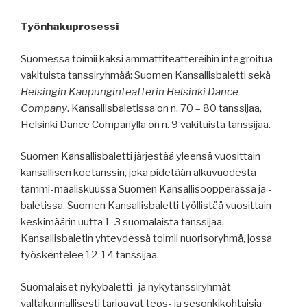
Työnhakuprosessi
Suomessa toimii kaksi ammattiteattereihin integroitua
vakituista tanssiryhmää: Suomen Kansallisbaletti sekä
Helsingin Kaupunginteatterin Helsinki Dance
Company
. Kansallisbaletissa on n. 70 – 80 tanssijaa,
Helsinki Dance Companylla on n. 9 vakituista tanssijaa.
Suomen Kansallisbaletti järjestää yleensä vuosittain
kansallisen koetanssin, joka pidetään alkuvuodesta
tammi-maaliskuussa Suomen Kansallisoopperassa ja -
baletissa. Suomen Kansallisbaletti työllistää vuosittain
keskimäärin uutta 1-3 suomalaista tanssijaa.
Kansallisbaletin yhteydessä toimii nuorisoryhmä, jossa
työskentelee 12-14 tanssijaa.
Suomalaiset nykybaletti- ja nykytanssiryhmät
valtakunnallisesti tarjoavat teos- ja sesonkikohtaisia