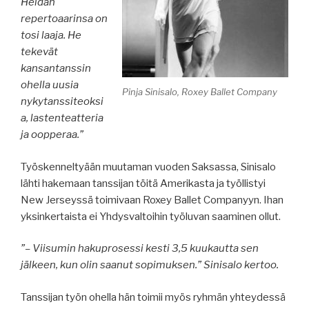
Heidän
repertoaarinsa on
tosi laaja. He
tekevät
kansantanssin
ohella uusia
Pinja Sinisalo, Roxey Ballet Company
nykytanssiteoksi
a, lastenteatteria
ja oopperaa.”
Työskenneltyään muutaman vuoden Saksassa, Sinisalo
lähti hakemaan tanssijan töitä Amerikasta ja työllistyi
New Jerseyssä toimivaan Roxey Ballet Companyyn. Ihan
yksinkertaista ei Yhdysvaltoihin työluvan saaminen ollut.
”– Viisumin hakuprosessi kesti 3,5 kuukautta sen
jälkeen, kun olin saanut sopimuksen.” Sinisalo kertoo.
Tanssijan työn ohella hän toimii myös ryhmän yhteydessä