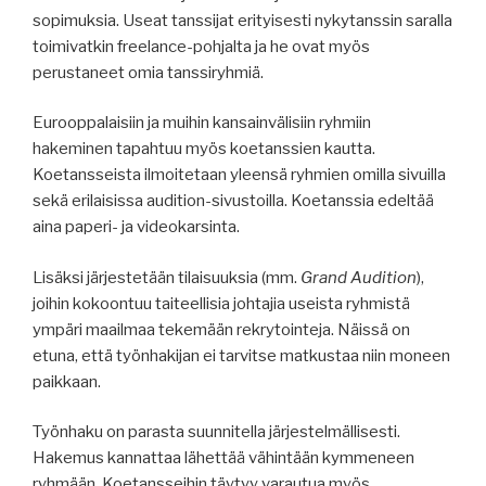
sopimuksia. Useat tanssijat erityisesti nykytanssin saralla
toimivatkin freelance-pohjalta ja he ovat myös
perustaneet omia tanssiryhmiä.
Eurooppalaisiin ja muihin kansainvälisiin ryhmiin
hakeminen tapahtuu myös koetanssien kautta.
Koetansseista ilmoitetaan yleensä ryhmien omilla sivuilla
sekä erilaisissa audition-sivustoilla. Koetanssia edeltää
aina paperi- ja videokarsinta.
Lisäksi järjestetään tilaisuuksia (mm.
Grand Audition
),
joihin kokoontuu taiteellisia johtajia useista ryhmistä
ympäri maailmaa tekemään rekrytointeja. Näissä on
etuna, että työnhakijan ei tarvitse matkustaa niin moneen
paikkaan.
Työnhaku on parasta suunnitella järjestelmällisesti.
Hakemus kannattaa lähettää vähintään kymmeneen
ryhmään. Koetansseihin täytyy varautua myös