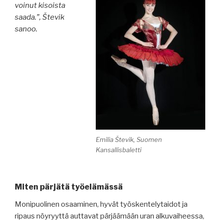
voinut kisoista
saada.”, Števik
sanoo.
Emilia Števik, Suomen
Kansallisbaletti
Miten pärjätä työelämässä
Monipuolinen osaaminen, hyvät työskentelytaidot ja
ripaus nöyryyttä auttavat pärjäämään uran alkuvaiheessa,