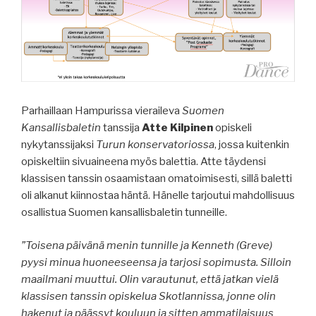
Parhaillaan Hampurissa vieraileva
Suomen
Kansallisbaletin
tanssija
Atte Kilpinen
opiskeli
nykytanssijaksi
Turun konservatoriossa
, jossa kuitenkin
opiskeltiin sivuaineena myös balettia. Atte täydensi
klassisen tanssin osaamistaan omatoimisesti, sillä baletti
oli alkanut kiinnostaa häntä. Hänelle tarjoutui mahdollisuus
osallistua Suomen kansallisbaletin tunneille.
”Toisena päivänä menin tunnille ja Kenneth (Greve)
pyysi minua huoneeseensa ja tarjosi sopimusta. Silloin
maailmani muuttui. Olin varautunut, että jatkan vielä
klassisen tanssin opiskelua Skotlannissa, jonne olin
hakenut ja päässyt kouluun ja sitten ammatilaisuus