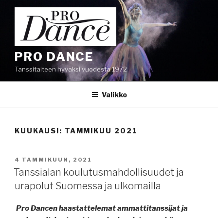
Siirry
sisältöön
PRO DANCE
Tanssitaiteen hyväksi vuodesta 1972
Valikko
KUUKAUSI:
TAMMIKUU 2021
JULKAISTU
4 TAMMIKUUN, 2021
Tanssialan koulutusmahdollisuudet ja
urapolut Suomessa ja ulkomailla
Pro Dancen haastattelemat ammattitanssijat ja