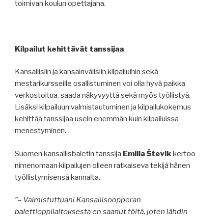
toimivan koulun opettajana.
Kilpailut kehittävät tanssijaa
Kansallisiin ja kansainvälisiin kilpailuihin sekä
mestarikursseille osallistuminen voi olla hyvä paikka
verkostoitua, saada näkyvyyttä sekä myös työllistyä.
Lisäksi kilpailuun valmistautuminen ja kilpailukokemus
kehittää tanssijaa usein enemmän kuin kilpailuissa
menestyminen.
Suomen kansallisbaletin tanssija
Emilia Števik
kertoo
nimenomaan kilpailujen olleen ratkaiseva tekijä hänen
työllistymisensä kannalta.
”– Valmistuttuani Kansallisoopperan
balettioppilaitoksesta en saanut töitä, joten lähdin