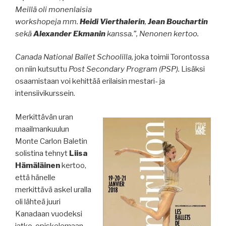
Meillä oli monenlaisia
workshopeja mm.
Heidi Vierthalerin
,
Jean Bouchartin
sekä
Alexander Ekmanin
kanssa.”, Nenonen kertoo.
Canada National Ballet Schoolilla,
joka toimii Torontossa
on niin kutsuttu
Post Secondary Program (PSP).
Lisäksi
osaamistaan voi kehittää erilaisin mestari- ja
intensiivikurssein.
Merkittävän uran
maailmankuulun
Monte Carlon Baletin
solistina tehnyt
Liisa
Hämäläinen
kertoo,
että hänelle
merkittävä askel uralla
oli lähteä juuri
Kanadaan vuodeksi
jatko-opiskelemaan,