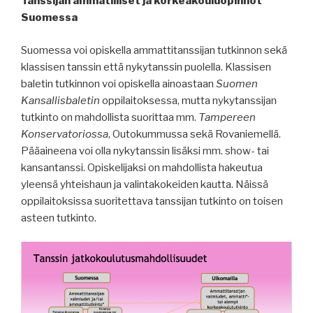
Tanssijan ammatilliset ja korkeakouluopinnot
Suomessa
Suomessa voi opiskella ammattitanssijan tutkinnon sekä
klassisen tanssin että nykytanssin puolella. Klassisen
baletin tutkinnon voi opiskella ainoastaan
Suomen
Kansallisbaletin
oppilaitoksessa, mutta nykytanssijan
tutkinto on mahdollista suorittaa mm.
Tampereen
Konservatoriossa
, Outokummussa sekä Rovaniemellä.
Pääaineena voi olla nykytanssin lisäksi mm. show- tai
kansantanssi. Opiskelijaksi on mahdollista hakeutua
yleensä yhteishaun ja valintakokeiden kautta. Näissä
oppilaitoksissa suoritettava tanssijan tutkinto on toisen
asteen tutkinto.