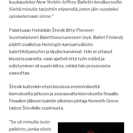
kuukaudeksi New Yorkiin Joffrey Balletin kesäkurssille.
Sieltä minulle tarjottiin stipendiä, joten jäin vuodeksi
opiskelemaan sinne.”
Palattuaan Helsinkiin Števik liittyi
Pieneen
Suomalaiseen Balettiseurueeseen (nyk. Ballet Finland)
,
päätti osallistua
Helsingin kansainvälisiin
balettikilpailuihin
ja läpäisi karsinnat. Hän ei ottanut
kisoista paineita, vaan ajatteli että työn määrä ja
edistyminen oli suurin kiitos, minkä hän prosessista
saavuttaa.
Števik kuitenkin eteni kisoissa ensimmäiseltä
kierrokselta jatkoon ja seuraavalta kierrokselta finaaliin.
Finaalien jälkeen baletin silloinen johtaja Kenneth Greve
tarjosi Števikille sopimusta.
”Se oli minulle isoin
palkinto, jonka olisin