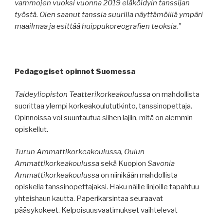
vammojen vuoksi vuonna 2019 eläköidyin tanssijan
työstä. Olen saanut tanssia suurilla näyttämöillä ympäri
maailmaa ja esittää huippukoreografien teoksia.”
Pedagogiset opinnot Suomessa
Taideyliopiston Teatterikorkeakoulussa
on mahdollista
suorittaa ylempi korkeakoulututkinto, tanssinopettaja.
Opinnoissa voi suuntautua siihen lajiin, mitä on aiemmin
opiskellut.
Turun Ammattikorkeakoulussa, Oulun
Ammattikorkeakoulussa
sekä Kuopion
Savonia
Ammattikorkeakoulussa
on niinikään mahdollista
opiskella tanssinopettajaksi. Haku näille linjoille tapahtuu
yhteishaun kautta. Paperikarsintaa seuraavat
pääsykokeet. Kelpoisuusvaatimukset vaihtelevat