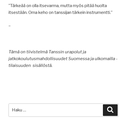
”Tärkeää on olla itsevarma, mutta myös pitää huolta
itsestään. Oma keho on tanssijan tärkein instrumentti.”
–
Tämä on tiivistelmä Tanssin urapolut ja
jatkokoulutusmahdollisuudet Suomessa ja ulkomailla -
tilaisuuden sisällöstä.
Etsi:
Haku