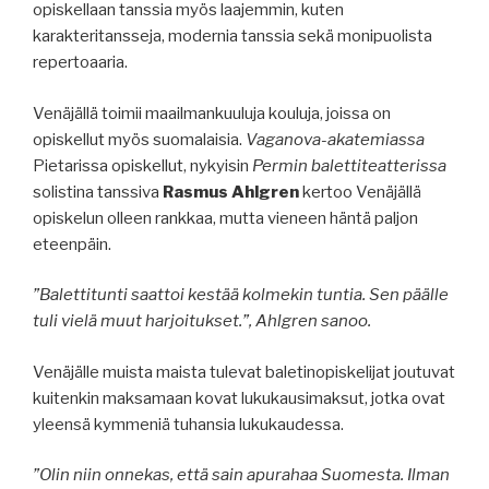
opiskellaan tanssia myös laajemmin, kuten
karakteritansseja, modernia tanssia sekä monipuolista
repertoaaria.
Venäjällä toimii maailmankuuluja kouluja, joissa on
opiskellut myös suomalaisia.
Vaganova-akatemiassa
Pietarissa opiskellut, nykyisin
Permin balettiteatterissa
solistina tanssiva
Rasmus Ahlgren
kertoo Venäjällä
opiskelun olleen rankkaa, mutta vieneen häntä paljon
eteenpäin.
”Balettitunti saattoi kestää kolmekin tuntia. Sen päälle
tuli vielä muut harjoitukset.”, Ahlgren sanoo.
Venäjälle muista maista tulevat baletinopiskelijat joutuvat
kuitenkin maksamaan kovat lukukausimaksut, jotka ovat
yleensä kymmeniä tuhansia lukukaudessa.
”Olin niin onnekas, että sain apurahaa Suomesta. Ilman