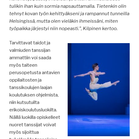
tulikin ihan kuin sormia napsauttamalla. Tietenkin olin
tehnyt kovan työn kehittyäkseni ja rampannut tunneilla
Helsingissä, mutta olen vieläkin ihmeissäni, miten
työpaikka järjestyi niin nopeasti.”, Kilpinen kertoo.
Tarvittavat taidot ja
valmiuden tanssijan
ammattiin voi saada
myös taiteen
perusopetusta antavien
oppilaitosten ja
tanssikoulujen laajan
koulutuksen ohjelmista,
niin kutsutuilta
erikoiskoulutusluokilta.
Näillä luokilla opiskelleet
nuoret tanssijat voivat
myös sijoittua