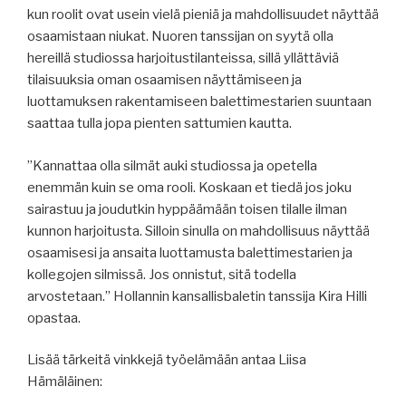
kun roolit ovat usein vielä pieniä ja mahdollisuudet näyttää
osaamistaan niukat. Nuoren tanssijan on syytä olla
hereillä studiossa harjoitustilanteissa, sillä yllättäviä
tilaisuuksia oman osaamisen näyttämiseen ja
luottamuksen rakentamiseen balettimestarien suuntaan
saattaa tulla jopa pienten sattumien kautta.
”Kannattaa olla silmät auki studiossa ja opetella
enemmän kuin se oma rooli. Koskaan et tiedä jos joku
sairastuu ja joudutkin hyppäämään toisen tilalle ilman
kunnon harjoitusta. Silloin sinulla on mahdollisuus näyttää
osaamisesi ja ansaita luottamusta balettimestarien ja
kollegojen silmissä. Jos onnistut, sitä todella
arvostetaan.” Hollannin kansallisbaletin tanssija Kira Hilli
opastaa.
Lisää tärkeitä vinkkejä työelämään antaa Liisa
Hämäläinen: