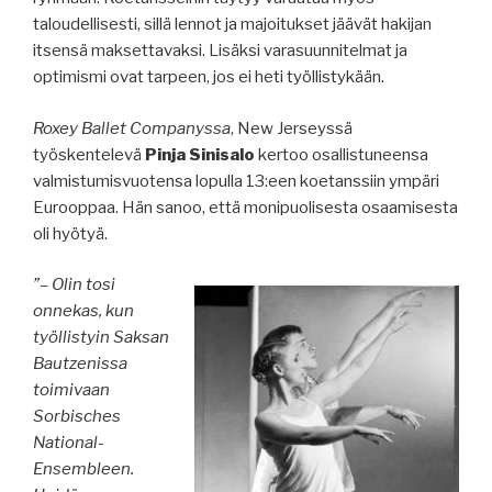
taloudellisesti, sillä lennot ja majoitukset jäävät hakijan
itsensä maksettavaksi. Lisäksi varasuunnitelmat ja
optimismi ovat tarpeen, jos ei heti työllistykään.
Roxey Ballet Companyssa
, New Jerseyssä
työskentelevä
Pinja Sinisalo
kertoo osallistuneensa
valmistumisvuotensa lopulla 13:een koetanssiin ympäri
Eurooppaa. Hän sanoo, että monipuolisesta osaamisesta
oli hyötyä.
”– Olin tosi
onnekas, kun
työllistyin Saksan
Bautzenissa
toimivaan
Sorbisches
National-
Ensembleen.