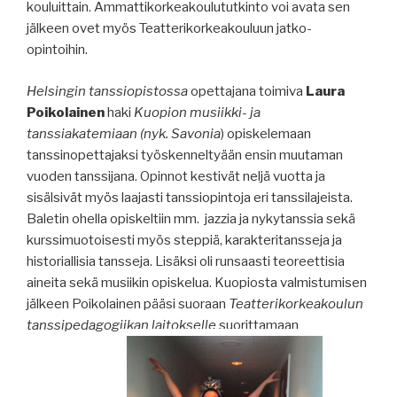
kouluittain. Ammattikorkeakoulututkinto voi avata sen
jälkeen ovet myös Teatterikorkeakouluun jatko-
opintoihin.
Helsingin tanssiopistossa
opettajana toimiva
Laura
Poikolainen
haki
Kuopion musiikki- ja
tanssiakatemiaan (nyk. Savonia
) opiskelemaan
tanssinopettajaksi työskenneltyään ensin muutaman
vuoden tanssijana. Opinnot kestivät neljä vuotta ja
sisälsivät myös laajasti tanssiopintoja eri tanssilajeista.
Baletin ohella opiskeltiin mm. jazzia ja nykytanssia sekä
kurssimuotoisesti myös steppiä, karakteritansseja ja
historiallisia tansseja. Lisäksi oli runsaasti teoreettisia
aineita sekä musiikin opiskelua. Kuopiosta valmistumisen
jälkeen Poikolainen pääsi suoraan
Teatterikorkeakoulun
tanssipedagogiikan laitokselle
suorittamaan