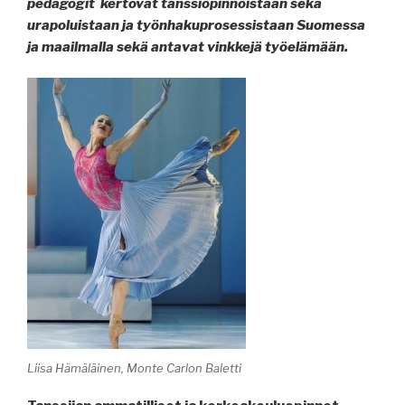
pedagogit kertovat tanssiopinnoistaan sekä
urapoluistaan ja työnhakuprosessistaan Suomessa
ja maailmalla sekä antavat vinkkejä työelämään.
Liisa Hämäläinen, Monte Carlon Baletti