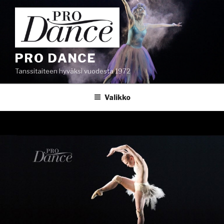
Siirry
sisältöön
PRO DANCE
Tanssitaiteen hyväksi vuodesta 1972
Valikko