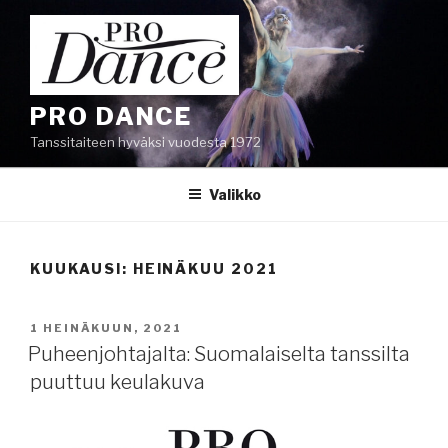
Siirry
sisältöön
PRO DANCE
Tanssitaiteen hyväksi vuodesta 1972
Valikko
KUUKAUSI:
HEINÄKUU 2021
JULKAISTU
1 HEINÄKUUN, 2021
Puheenjohtajalta: Suomalaiselta tanssilta
puuttuu keulakuva