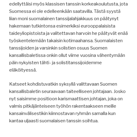
edellyttäisi myös klassisen tanssin korkeakoulutusta, jota
Suomessa ei ole edelleenkään saatavilla. Tästä syystä
liian moni suomalainen tanssijalahjakkuus on päätynyt
hakemaan tutkintonsa esimerkiksi eurooppalaisista
taideyliopistoista ja valitettavan harvoin he päätyvät enää
työskentelemään takaisin kotimaahansa. Suomalaisten
tanssijoiden ja varsinkin solistien osuus Suomen
kansallisbaletissa onkin ollut viime vuosina vähentymään
päin nykyisten tähti- ja solistitanssijoidemme
eläköityessä.
Katseet kohdistuvatkin syksyllä valittavaan Suomen
kansallisbaletin seuraavaan taiteelliseen johtajaan. Josko
nyt saisimme positioon karismaattisen johtajan, joka on
valmis pitkäjänteiseen työhön rakentaakseen meille
kansainvälisestikin kiinnostavan ryhmän samalla kun
kantaa uljaasti suomalaisen tanssin soihtua.