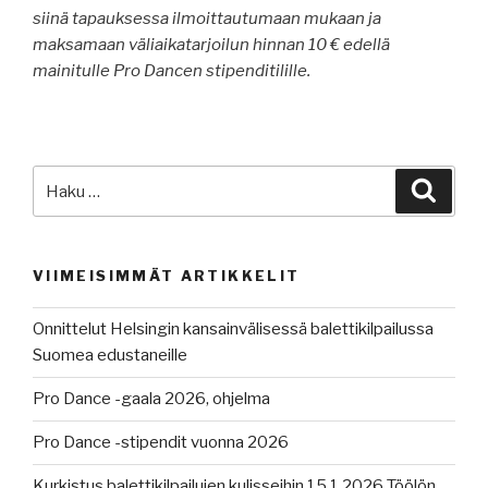
siinä tapauksessa ilmoittautumaan mukaan ja
maksamaan väliaikatarjoilun hinnan 10 € edellä
mainitulle Pro Dancen stipenditilille.
Etsi:
Haku
VIIMEISIMMÄT ARTIKKELIT
Onnittelut Helsingin kansainvälisessä balettikilpailussa
Suomea edustaneille
Pro Dance -gaala 2026, ohjelma
Pro Dance -stipendit vuonna 2026
Kurkistus balettikilpailujen kulisseihin 15.1.2026 Töölön