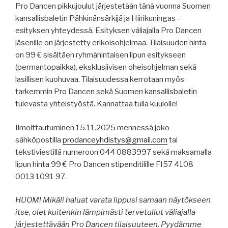
Pro Dancen pikkujoulut järjestetään tänä vuonna Suomen
kansallisbaletin Pähkinänsärkijä ja Hiirikuningas -
esityksen yhteydessä. Esityksen väliajalla Pro Dancen
jäsenille on järjestetty erikoisohjelmaa. Tilaisuuden hinta
on 99 € sisältäen ryhmähintaisen lipun esitykseen
(permantopaikka), eksklusiivisen oheisohjelman sekä
lasillisen kuohuvaa. Tilaisuudessa kerrotaan myös
tarkemmin Pro Dancen sekä Suomen kansallisbaletin
tulevasta yhteistyöstä. Kannattaa tulla kuulolle!
Ilmoittautuminen 15.11.2025 mennessä
joko
sähköpostilla
prodanceyhdistys@gmail.com
tai
tekstiviestillä numeroon 044 0883997 sekä maksamalla
lipun hinta 99 € Pro Dancen stipenditilille FI57 4108
0013 1091 97.
HUOM! Mikäli haluat varata lippusi samaan näytökseen
itse, olet kuitenkin lämpimästi tervetullut väliajalla
järjestettävään Pro Dancen tilaisuuteen. Pyydämme