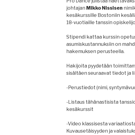
Pro Dance julistaa haettavaksi
johtajan
Mikko Nissisen
nimi
kesäkurssille Bostoniin kesäll
18-vuotiaille tanssin opiskelijoi
Stipendi kattaa kurssin opetu
asumiskustannuksiin on mahdo
hakemuksen perusteella.
Hakijoita pyydetään toimit
sisältäen seuraavat tiedot ja li
-Perustiedot (nimi, syntymävuo
-Listaus tähänastisista tanssi
kesäkurssit
-Video klassisesta variaatiost
Kuvausetäisyyden ja valaistukse