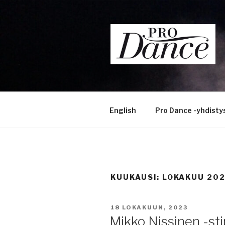
Siirry
sisältöön
English
Pro Dance -yhdisty
KUUKAUSI:
LOKAKUU 20
JULKAISTU
18 LOKAKUUN, 2023
Mikko Nissinen -st