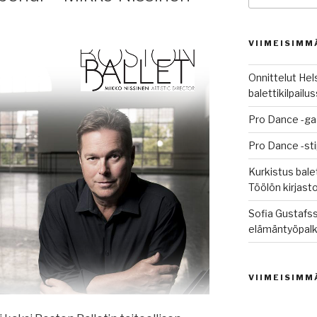
VIIMEISIMM
Onnittelut Hel
balettikilpail
Pro Dance -ga
Pro Dance -st
Kurkistus balet
Töölön kirjast
Sofia Gustafss
elämäntyöpalk
VIIMEISIMM