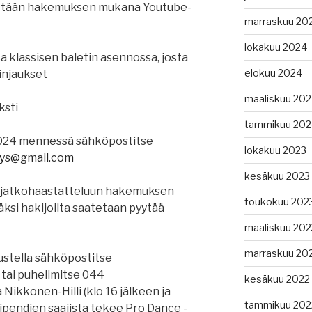
etetään hakemuksen mukana Youtube-
marraskuu 20
lokakuu 2024
 klassisen baletin asennossa, josta
elokuu 2024
linjaukset
maaliskuu 20
sti
tammikuu 202
2024 mennessä sähköpostitse
lokakuu 2023
tys@gmail.com
kesäkuu 2023
a jatkohaastatteluun hakemuksen
toukokuu 202
äksi hakijoilta saatetaan pyytää
maaliskuu 202
marraskuu 20
dustella sähköpostitse
tai puhelimitse 044
kesäkuu 2022
ikkonen-Hilli (klo 16 jälkeen ja
tammikuu 202
tipendien saajista tekee Pro Dance -