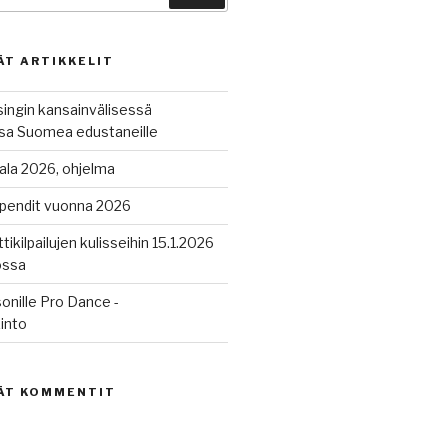
ÄT ARTIKKELIT
singin kansainvälisessä
ussa Suomea edustaneille
ala 2026, ohjelma
ipendit vuonna 2026
tikilpailujen kulisseihin 15.1.2026
ossa
onille Pro Dance -
into
ÄT KOMMENTIT