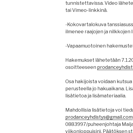
tunnistettavissa. Video läh
tai Vimeo-linkkinä.
-Kokovartalokuva tanssiasussa
ilmenee raajojen ja nilkkojen 
-Vapaamuotoinen hakemustek
Hakemukset lähetetään 7.1.
osoitteeseen
prodanceyhdis
Osa hakijoista voidaan kutsu
perusteella jo hakuaikana. Lis
lisätietoa ja lisämateriaalia.
Mahdollisia lisätietoja voi tie
prodanceyhdistys@gmail.com
0883997/puheenjohtaja Maija N
viikonloppuisin). Päätöksen s