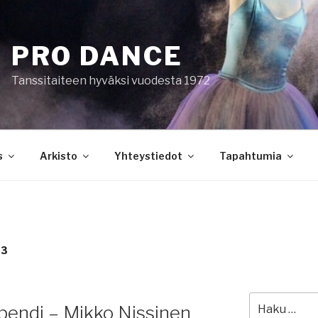
PRO DANCE
Tanssitaiteen hyväksi vuodesta 1972
s
Arkisto
Yhteystiedot
Tapahtumia
23
Etsi:
ipendi – Mikko Nissinen