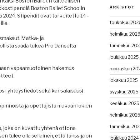
 kaksi Boston Ballet’n taiteellisen
ARKISTOT
kkostipendiä Boston Ballet Schoolin
ä 2024. Stipendit ovat tarkoitettu 14–
toukokuu 202
lle.
helmikuu 202
smaksut. Matka- ja
tammikuu 202
llista saada tukea Pro Dancelta
joulukuu 2025
tamaan vapaamuotoinen hakemus
marraskuu 20
itteet:
lokakuu 2025
si, yhteystiedot sekä kansalaisuus)
syyskuu 2025
kesäkuu 2025
opinnoista ja opettajista mukaan lukien
helmikuu 202
tammikuu 202
a, joka on kuvattu yhtenä ottona.
n tulee olla sellainen, että tanssija on
joulukuu 2024