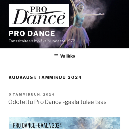
Siirry
sisältöön
PRO DANCE
Tanssitaiteen hyväksi vuodesta 1972
Valikko
KUUKAUSI:
TAMMIKUU 2024
JULKAISTU
9 TAMMIKUUN, 2024
Odotettu Pro Dance -gaala tulee taas