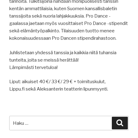
tarinoita. Tulkitsijoina nähdään monipuolisesti tanssin
kentän ammattilaisia, kuten Suomen kansallisbaletin
tanssijoita sekä nuoria lahjakkuuksia. Pro Dance -
gaalassa jaetaan myös vuosittaiset Pro Dance -stipendit
sekä elämäntyöpalkinto. Tilaisuuden tuotto menee
kokonaisuudessaan Pro Dancen stipendirahastoon.
Juhlistetaan yhdessä tanssia ja kaikkia niitä tuhansia
tunteita, joita se meissä herättää!
Lämpimästi tervetuloa!
Liput: aikuiset 40 €/ 33 €/ 29 € + toimituskulut,
Lippu.fi sekä Aleksanterin teatterin lipunmyynti.
Etsi:
Haku