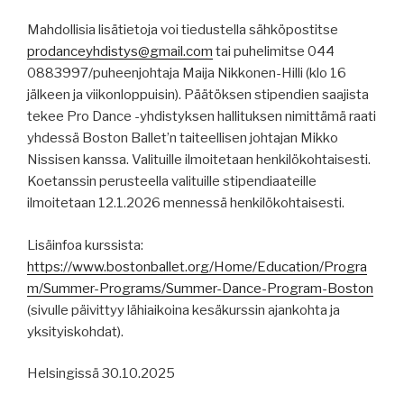
Mahdollisia lisätietoja voi tiedustella sähköpostitse
prodanceyhdistys@gmail.com
tai puhelimitse 044
0883997/puheenjohtaja Maija Nikkonen-Hilli (klo 16
jälkeen ja viikonloppuisin). Päätöksen stipendien saajista
tekee Pro Dance -yhdistyksen hallituksen nimittämä raati
yhdessä Boston Ballet’n taiteellisen johtajan Mikko
Nissisen kanssa. Valituille ilmoitetaan henkilökohtaisesti.
Koetanssin perusteella valituille stipendiaateille
ilmoitetaan 12.1.2026 mennessä henkilökohtaisesti.
Lisäinfoa kurssista:
https://www.bostonballet.org/Home/Education/Progra
m/Summer-Programs/Summer-Dance-Program-Boston
(sivulle päivittyy lähiaikoina kesäkurssin ajankohta ja
yksityiskohdat).
Helsingissä 30.10.2025