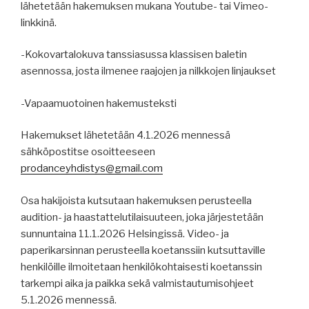
lähetetään hakemuksen mukana Youtube- tai Vimeo-
linkkinä.
-Kokovartalokuva tanssiasussa klassisen baletin
asennossa, josta ilmenee raajojen ja nilkkojen linjaukset
-Vapaamuotoinen hakemusteksti
Hakemukset lähetetään 4.1.2026 mennessä
sähköpostitse osoitteeseen
prodanceyhdistys@gmail.com
Osa hakijoista kutsutaan hakemuksen perusteella
audition- ja haastattelutilaisuuteen, joka järjestetään
sunnuntaina 11.1.2026 Helsingissä. Video- ja
paperikarsinnan perusteella koetanssiin kutsuttaville
henkilöille ilmoitetaan henkilökohtaisesti koetanssin
tarkempi aika ja paikka sekä valmistautumisohjeet
5.1.2026 mennessä.