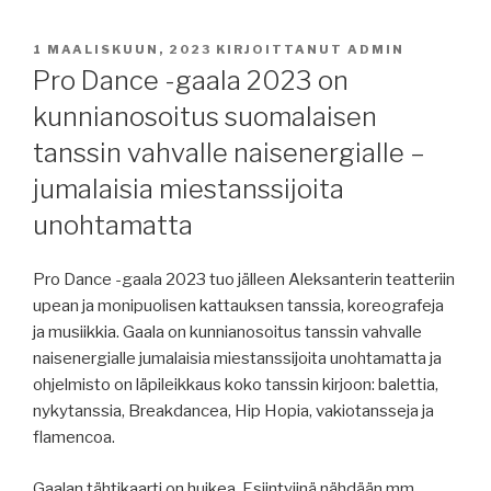
JULKAISTU
1 MAALISKUUN, 2023
KIRJOITTANUT
ADMIN
Pro Dance -gaala 2023 on
kunnianosoitus suomalaisen
tanssin vahvalle naisenergialle –
jumalaisia miestanssijoita
unohtamatta
Pro Dance -gaala 2023 tuo jälleen Aleksanterin teatteriin
upean ja monipuolisen kattauksen tanssia, koreografeja
ja musiikkia. Gaala on kunnianosoitus tanssin vahvalle
naisenergialle jumalaisia miestanssijoita unohtamatta ja
ohjelmisto on läpileikkaus koko tanssin kirjoon: balettia,
nykytanssia, Breakdancea, Hip Hopia, vakiotansseja ja
flamencoa.
Gaalan tähtikaarti on huikea. Esiintyjinä nähdään mm.