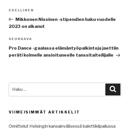
Artikkelien
Edellinen
EDELLINEN
selaus
artikkeli
Mikkonen Nissinen -stipendien haku vuodelle
2023 on alkanut
Seuraava
SEURAAVA
artikkeli
Pro Dance -gaalassa elämäntyöpalkintoja jaettiin
peräti kolmelle ansioituneelle tanssitaiteilijalle
Etsi:
Haku
VIIMEISIMMÄT ARTIKKELIT
Onnittelut Helsingin kansainvälisessä balettikilpailussa