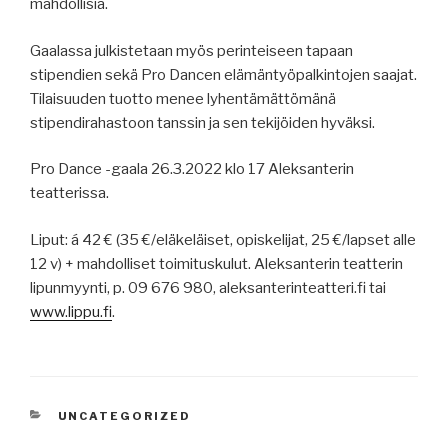
mahdollisia.
Gaalassa julkistetaan myös perinteiseen tapaan
stipendien sekä Pro Dancen elämäntyöpalkintojen saajat.
Tilaisuuden tuotto menee lyhentämättömänä
stipendirahastoon tanssin ja sen tekijöiden hyväksi.
Pro Dance -gaala 26.3.2022 klo 17 Aleksanterin
teatterissa.
Liput: á 42 € (35 €/eläkeläiset, opiskelijat, 25 €/lapset alle
12 v) + mahdolliset toimituskulut. Aleksanterin teatterin
lipunmyynti, p. 09 676 980, aleksanterinteatteri.fi tai
www.lippu.fi
.
KATEGORIAT
UNCATEGORIZED