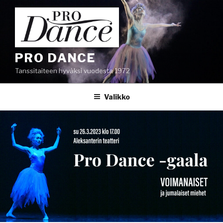
Siirry
sisältöön
PRO DANCE
Tanssitaiteen hyväksi vuodesta 1972
Valikko