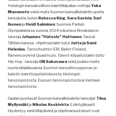
Helsingin kansainvälisen balettikilpailun voittaja
Yuka
Masumoto
sekä muita Suomen kansallisbaletin upeita
tanssijoita, kuten
Rebecca King
,
Sara Saviola
,
Sari
Ikonen
ja
Heidi Salminen
; Suomea Pariisin
Olympialaisissa vuonna 2024 edustava Breakdance-
tanssija
Johannes ”Hatsolo” Hattunen
, Tanssii
Tähtien kanssa -ohjelmastakin tutut
Jutta ja Sami
Helenius
,
Tanssiteatteri ERI
,
Ballet Finland,
flamencoryhmä
Quadriculo, Talent-kilpailustakin
tuttu
Hip Hop -tanssija
Olli Sukuvaara
sekä joukko muita
nuoria lahjakkuuksia
Suomen kansallisoopperan ja -
baletin balettioppilaitoksesta
,
Helsingin
tanssiopistosta
,
Espoon tanssiopistosta
ja
Vantaan
tanssiopistosta
.
Gaalan juontavat Suomen kansallisbaletin tanssijat
Tiina
Myllymäki
ja
Nikolas Koskivirta
. Esiintyjäkaarti
täydentyy vielä lähipäivinä ja ohjelmamuutokset ovat