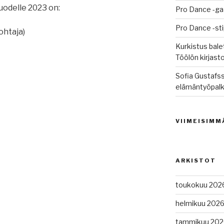
uodelle 2023 on:
Pro Dance -ga
Pro Dance -st
ohtaja)
Kurkistus balet
Töölön kirjast
Sofia Gustafss
elämäntyöpalk
VIIMEISIMM
ARKISTOT
toukokuu 202
helmikuu 202
tammikuu 202