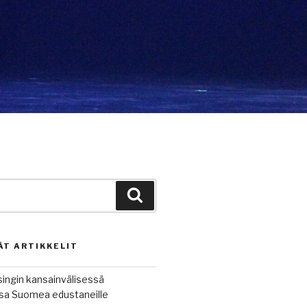
Haku
ÄT ARTIKKELIT
singin kansainvälisessä
ussa Suomea edustaneille