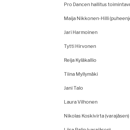
Pro Dancen hallitus toimintav
Maija Nikkonen-Hilli (puheenj
Jari Harmoinen
Tytti Hirvonen
Reija Kyläkallio
Tiina Myllymäki
Jani Talo
Laura Vilhonen
Nikolas Koskivirta (varajäsen)
Liisa Palin (varajäsen)