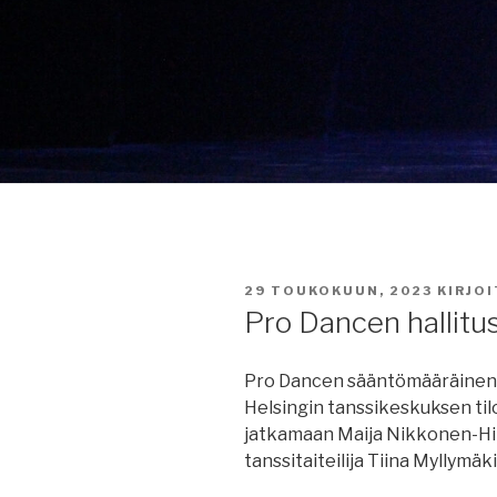
JULKAISTU
29 TOUKOKUUN, 2023
KIRJO
Pro Dancen hallitu
Pro Dancen sääntömääräinen v
Helsingin tanssikeskuksen tilo
jatkamaan Maija Nikkonen-Hilli
tanssitaiteilija Tiina Myllymäki