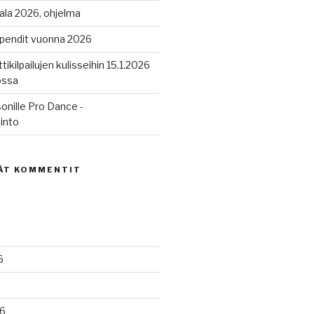
ala 2026, ohjelma
ipendit vuonna 2026
tikilpailujen kulisseihin 15.1.2026
ossa
onille Pro Dance -
into
ÄT KOMMENTIT
6
6
6