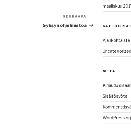
maaliskuu 201
SEURAAVA
Seuraava
artikkeli
Syksyn ohjelmistoa
KATEGORIA
Ajankohtaista
Uncategorize
META
Kirjaudu sisää
Sisältösyöte
Kommenttisy
WordPress.or