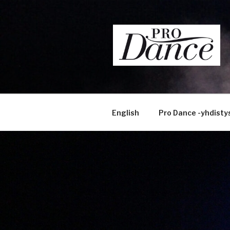
Siirry
sisältöön
English
Pro Dance -yhdisty