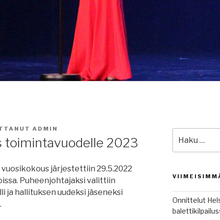
ITTANUT
ADMIN
Etsi:
s toimintavuodelle 2023
uosikokous järjestettiin 29.5.2022
VIIMEISIMM
issa. Puheenjohtajaksi valittiin
 ja hallituksen uudeksi jäseneksi
Onnittelut Hel
.
balettikilpail