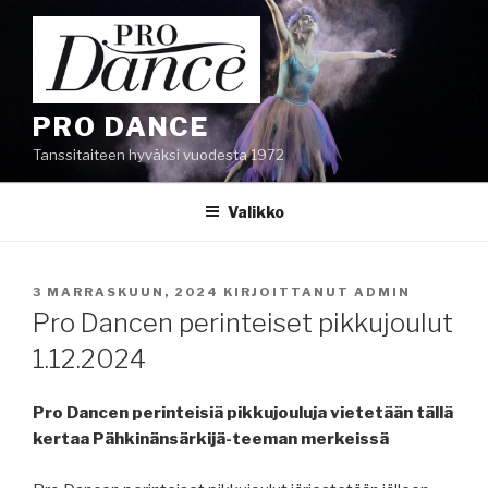
Siirry
sisältöön
PRO DANCE
Tanssitaiteen hyväksi vuodesta 1972
Valikko
JULKAISTU
3 MARRASKUUN, 2024
KIRJOITTANUT
ADMIN
Pro Dancen perinteiset pikkujoulut
1.12.2024
Pro Dancen perinteisiä pikkujouluja vietetään tällä
kertaa Pähkinänsärkijä-teeman merkeissä