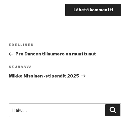
Artikkelien
Edellinen
EDELLINEN
selaus
artikkeli
Pro Dancen tilinumero on muuttunut
Seuraava
SEURAAVA
artikkeli
Mikko Nissinen -stipendit 2025
Etsi:
Haku