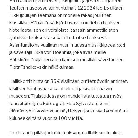
Pro Dancen perinteiset pikkujoulut järjestetään jälleen
Teatterimuseossa sunnuntaina 1.12.2024 klo 15 alkaen.
Pikkujoulujen teemana on monelle rakas jouluinen
klassikko, Pähkinänsärkijä. Luvassa on tietoa teoksen
historiasta, sen eri versioista, tanssin ammattilaisten
ajatuksia teoksesta sekä otteita itse teoksesta.
Asiantuntijoina kuullaan muun muassa musiikkipedagogi
ja säveltäjä Ilkka von Boehmia, joka avaa meille
Pähkinänsärkijä-teoksen ikonisen musiikin säveltäneen
Pjotr Tshaikovskin näkökulmaa.
Illalliskortin hinta on 35 € sisältäen buffetpöydän antimet,
lasillisen kuohuvaa sekä ohjelman ja sisäänpääsyn
museoon. Tilaisuudessa on mahdollista tutustua myös
tanssitaiteilija ja koreografi Elsa Sylvesterssonin
elämäntyötä koskevaan näyttelyyn, jonka syntymästä tuli
kuluneeksi tänä vuonna 100 vuotta.
Ilmoittaudu pikkujouluihin maksamalla illalliskortin hinta