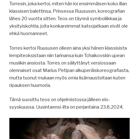
Torresin, joka kertoi, miten hän loi ensimmäisen koko illan
klassisen balettinsa, Prinsessa Ruususen, koreografian
lähes 20 vuotta sitten. Teos on täynnä symboliikkaa ja
yksityiskohtia, joita konkareimmat katsojatkaan eivät ole
ehkä huomanneet.
Torres kertoi Ruususen olleen aina yksi hänen klassisista
lempiteoksistaan niin tarinansa kuin Tchaikovskin upean
musiikin ansiosta. Torres
on säilyttänyt versiossaan
olennaiset osat Marius Petipan alkuperäiskoreografiasta,
mutta tuonut mukaan myös omia lisämausteitaan kuten
ripauksen huumoria.
Tämä suosittu teos on ohjelmistossa jälleen elo-
syyskuussa. Uusintaensi-ilta on perjantaina 23.8.2024.