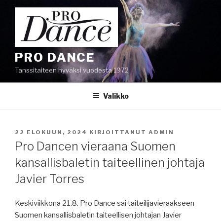
Siirry
sisältöön
PRO DANCE
Tanssitaiteen hyväksi vuodesta 1972
Valikko
JULKAISTU
22 ELOKUUN, 2024
KIRJOITTANUT
ADMIN
Pro Dancen vieraana Suomen
kansallisbaletin taiteellinen johtaja
Javier Torres
Keskiviikkona 21.8. Pro Dance sai taiteilijavieraakseen
Suomen kansallisbaletin taiteellisen johtajan Javier