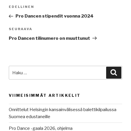
Artikkelien
Edellinen
EDELLINEN
selaus
artikkeli
Pro Dancen stipendit vuonna 2024
Seuraava
SEURAAVA
artikkeli
Pro Dancen tilinumero on muuttunut
Etsi:
Haku
VIIMEISIMMÄT ARTIKKELIT
Onnittelut Helsingin kansainvälisessä balettikilpailussa
Suomea edustaneille
Pro Dance -gaala 2026, ohjelma