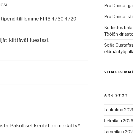
osi.
Pro Dance -ga
Pro Dance -st
stipenditilillemme FI43 4730 4720
Kurkistus balet
Töölön kirjast
jät kiittävät tuestasi.
Sofia Gustafss
elämäntyöpalk
VIIMEISIMM
ARKISTOT
toukokuu 202
helmikuu 202
ista.
Pakolliset kentät on merkitty
*
tammikuu 202