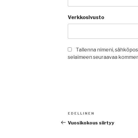
Verkkosivusto
Tallenna nimeni, sähköpost
selaimeen seuraavaa komment
Artikkelien
Edellinen
EDELLINEN
selaus
artikkeli
Vuosikokous siirtyy