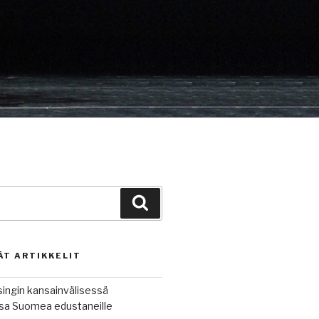
Haku
ÄT ARTIKKELIT
singin kansainvälisessä
ussa Suomea edustaneille