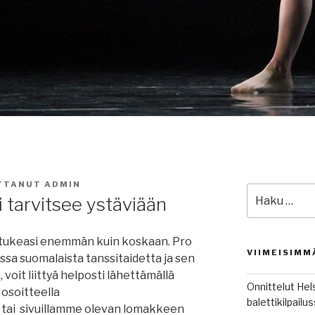
ITTANUT
ADMIN
Etsi:
 tarvitsee ystäviään
 tukeasi enemmän kuin koskaan. Pro
VIIMEISIMM
sa suomalaista tanssitaidetta ja sen
, voit liittyä helposti lähettämällä
Onnittelut Hel
osoitteella
balettikilpail
tai sivuillamme olevan lomakkeen