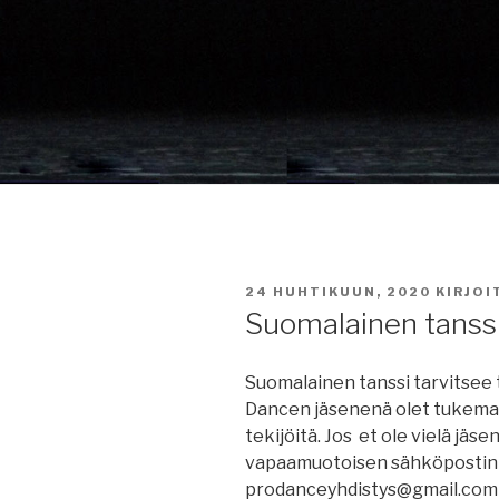
JULKAISTU
24 HUHTIKUUN, 2020
KIRJO
Suomalainen tanssi
Suomalainen tanssi tarvitsee
Dancen jäsenenä olet tukemas
tekijöitä. Jos et ole vielä jäsen
vapaamuotoisen sähköpostin 
prodanceyhdistys@gmail.com 