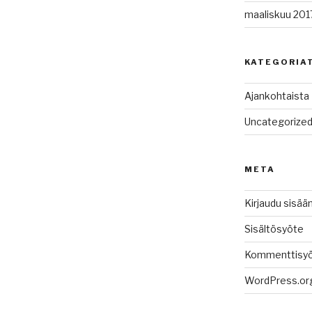
maaliskuu 201
KATEGORIA
Ajankohtaista
Uncategorize
META
Kirjaudu sisää
Sisältösyöte
Kommenttisy
WordPress.or