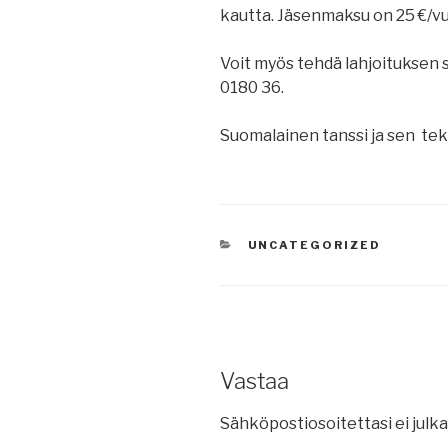
kautta. Jäsenmaksu on 25 €/vu
Voit myös tehdä lahjoituksen 
0180 36.
Suomalainen tanssi ja sen teki
KATEGORIAT
UNCATEGORIZED
Vastaa
Sähköpostiosoitettasi ei julka