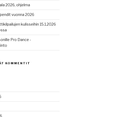
ala 2026, ohjelma
ipendit vuonna 2026
tikilpailujen kulisseihin 15.1.2026
ossa
onille Pro Dance -
into
ÄT KOMMENTIT
6
6
6