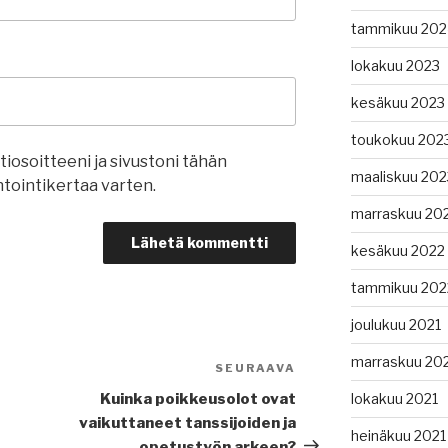
tammikuu 202
lokakuu 2023
kesäkuu 2023
toukokuu 202
iosoitteeni ja sivustoni tähän
maaliskuu 202
ointikertaa varten.
marraskuu 20
kesäkuu 2022
tammikuu 202
joulukuu 2021
marraskuu 20
SEURAAVA
Seuraava
artikkeli
Kuinka poikkeusolot ovat
lokakuu 2021
vaikuttaneet tanssijoiden ja
heinäkuu 2021
opetustyön arkeen?