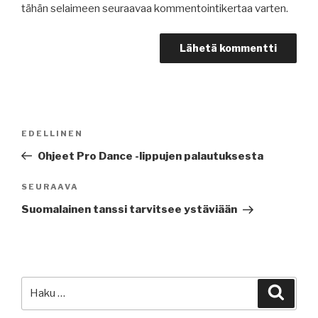
tähän selaimeen seuraavaa kommentointikertaa varten.
Artikkelien
Edellinen
EDELLINEN
selaus
artikkeli
Ohjeet Pro Dance -lippujen palautuksesta
Seuraava
SEURAAVA
artikkeli
Suomalainen tanssi tarvitsee ystäviään
Etsi:
Haku