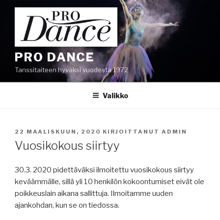
Siirry
sisältöön
PRO DANCE
Tanssitaiteen hyväksi vuodesta 1972
Valikko
JULKAISTU
22 MAALISKUUN, 2020
KIRJOITTANUT
ADMIN
Vuosikokous siirtyy
30.3. 2020 pidettäväksi ilmoitettu vuosikokous siirtyy
keväämmälle, sillä yli 10 henkilön kokoontumiset eivät ole
poikkeuslain aikana sallittuja. Ilmoitamme uuden
ajankohdan, kun se on tiedossa.