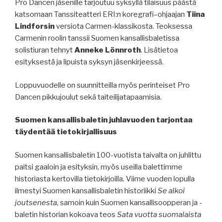
Pro Dancen jäsenille tarjoutuu syksyllä tilaisuus päästä
katsomaan Tanssiteatteri ERI:n koregrafi–ohjaajan
Tiina
Lindforsin
versiota Carmen-klassikosta. Teoksessa
Carmenin roolin tanssii Suomen kansallisbaletissa
solistiuran tehnyt
Anneke Lönnroth
. Lisätietoa
esityksestä ja lipuista syksyn jäsenkirjeessä.
Loppuvuodelle on suunnitteilla myös perinteiset Pro
Dancen pikkujoulut sekä taiteilijatapaamisia.
Suomen kansallisbaletin juhlavuoden tarjontaa
täydentää tietokirjallisuus
Suomen kansallisbaletin 100-vuotista taivalta on juhlittu
paitsi gaaloin ja esityksin, myös useilla balettimme
historiasta kertovilla tietokirjoilla. Viime vuoden lopulla
ilmestyi Suomen kansallisbaletin historiikki
Se alkoi
joutsenesta
, samoin kuin Suomen kansallisoopperan ja -
baletin historian kokoava teos
Sata vuotta suomalaista