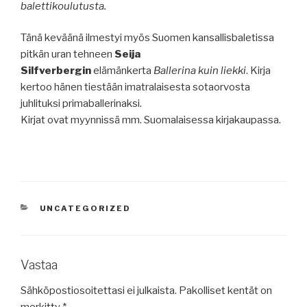
balettikoulutusta.
Tänä keväänä ilmestyi myös Suomen kansallisbaletissa
pitkän uran tehneen
Seija
Silfverbergin
elämänkerta
Ballerina kuin liekki
. Kirja
kertoo hänen tiestään imatralaisesta sotaorvosta
juhlituksi primaballerinaksi.
Kirjat ovat myynnissä mm. Suomalaisessa kirjakaupassa.
KATEGORIAT
UNCATEGORIZED
Vastaa
Sähköpostiosoitettasi ei julkaista.
Pakolliset kentät on