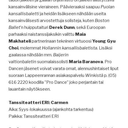
tauon jälkeen ja gaalan ohjelmisto on jälleen ällistyttävä
kansainvälisine vieraineen. Päävieraaksi saapuu
Puolan
kansallisbaletti
ja heidän lisäkseen nähdään useita
kansainvälisesti arvostettuja solisteja, kuten
Boston
Ballet
’n huipputaituri
Derek Dunn
, sekä Euroopan
parhaaksi naistanssijaksikin valittu
Maia
Makhateli
partnerinaan tekninen virtuoosi
Young Gyu
Choi
, molemmat
Hollannin kansallisbaletista
. Lisäksi
gaalassa nähdään mm.
Baijerin
valtionbaletin
suomalaissolisti
Maria Baranova
. Pro
Dancen jäsenet voivat varata omat, alennushintaiset liput
suoraan Lappeenrannan asiakaspalvelu
Winkistä
p. (05)
616 2220 koodilla ”Pro Dance” joko perjantain tai
lauantain näytökseen.
Tanssiteatteri ERI: Carmen
Aika: Syys-lokakuussa (ajankohta tarkentuu)
Paikka: Tanssiteatteri ERI