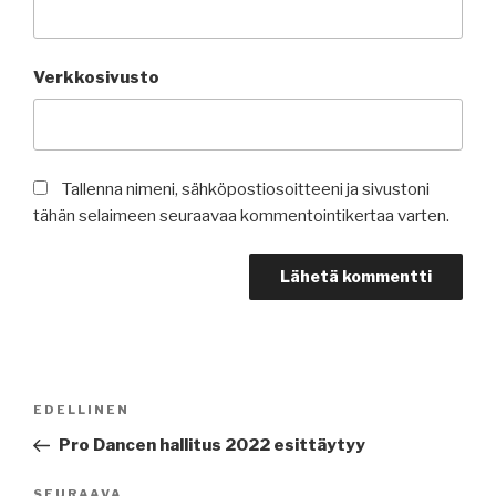
Verkkosivusto
Tallenna nimeni, sähköpostiosoitteeni ja sivustoni
tähän selaimeen seuraavaa kommentointikertaa varten.
Artikkelien
Edellinen
EDELLINEN
selaus
artikkeli
Pro Dancen hallitus 2022 esittäytyy
Seuraava
SEURAAVA