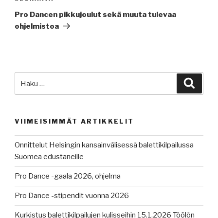
artikkeli
Pro Dancen pikkujoulut sekä muuta tulevaa
ohjelmistoa
Etsi:
Haku
VIIMEISIMMÄT ARTIKKELIT
Onnittelut Helsingin kansainvälisessä balettikilpailussa
Suomea edustaneille
Pro Dance -gaala 2026, ohjelma
Pro Dance -stipendit vuonna 2026
Kurkistus balettikilpailujen kulisseihin 15.1.2026 Töölön